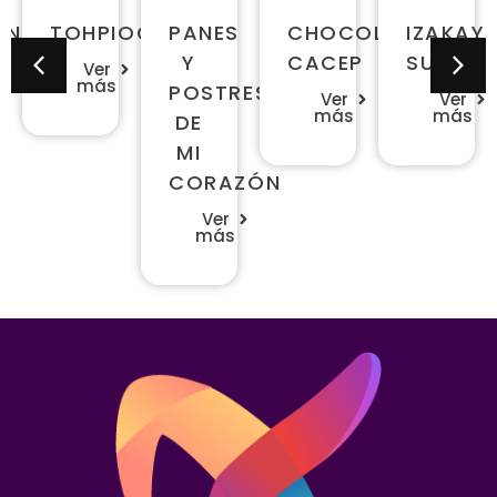
NI'S
TOHPIOCAS
PANES
CHOCOLATES
IZAKAY
RY
Y
CACEP
SUSHI
Ver
más
POSTRES
Ver
Ver
más
más
DE
MI
CORAZÓN
Ver
más