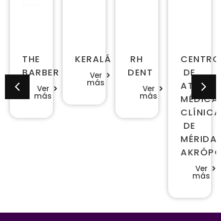
THE
KERALÁ
RH
CENTRO
BARBER
DENT
DE
Ver
más
ATENCI
Ver
Ver
más
más
MÉDICA
CLÍNIC
DE
MÉRIDA
AKRÓPO
Ver
más