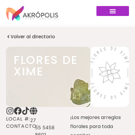
Volver al directorio
FLORES DE
XIME
¡Los mejores arreglos
LOCAL #:
27
CONTACTO:
florales para toda
55 5458
8601