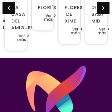
LA
FLORI'S
FLORES
DINO
CASA
DE
BABY
Ver
más
ÍA
DEL
XIME
MID
AL
AMIGURUMI
Ver
Ver
más
más
Ver
más